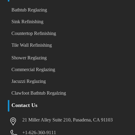
Bathtub Reglazing
Sink Refinishing
Countertop Refinishing
Tile Wall Refinishing
Shower Reglazing
Commercial Reglazing
Jacuzzi Reglazing
Clawfoot Bathtub Regalzing
Contact Us
21 Miller Alley Suite 210, Pasadena, CA 91103
+1-626-360-9111