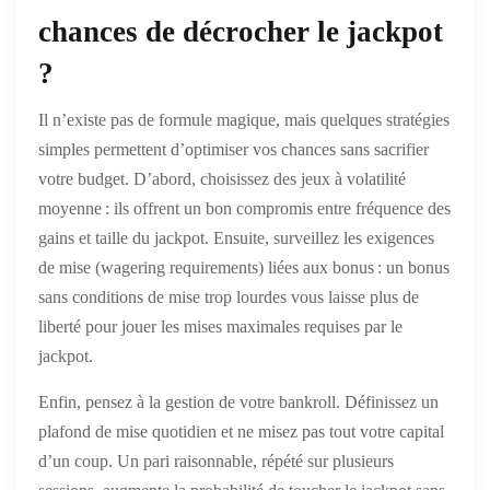
chances de décrocher le jackpot
?
Il n’existe pas de formule magique, mais quelques stratégies
simples permettent d’optimiser vos chances sans sacrifier
votre budget. D’abord, choisissez des jeux à volatilité
moyenne : ils offrent un bon compromis entre fréquence des
gains et taille du jackpot. Ensuite, surveillez les exigences
de mise (wagering requirements) liées aux bonus : un bonus
sans conditions de mise trop lourdes vous laisse plus de
liberté pour jouer les mises maximales requises par le
jackpot.
Enfin, pensez à la gestion de votre bankroll. Définissez un
plafond de mise quotidien et ne misez pas tout votre capital
d’un coup. Un pari raisonnable, répété sur plusieurs