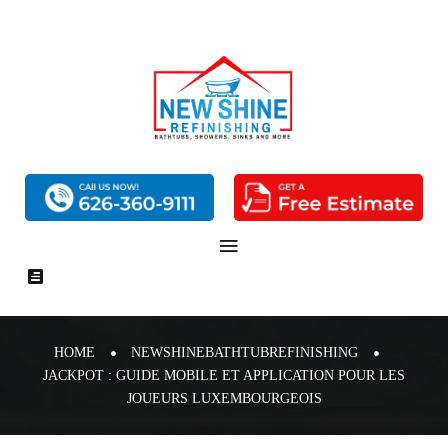
HOME
NEWSHINEBATHTUBREFINISHING
JACKPOT : GUIDE MOBILE ET APPLICATION POUR LES
JOUEURS LUXEMBOURGEOIS