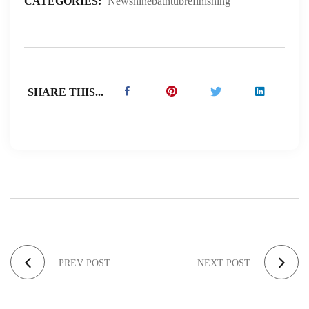
CATEGORIES:
Newshinebathtubrefinishing
SHARE THIS...
PREV POST
NEXT POST