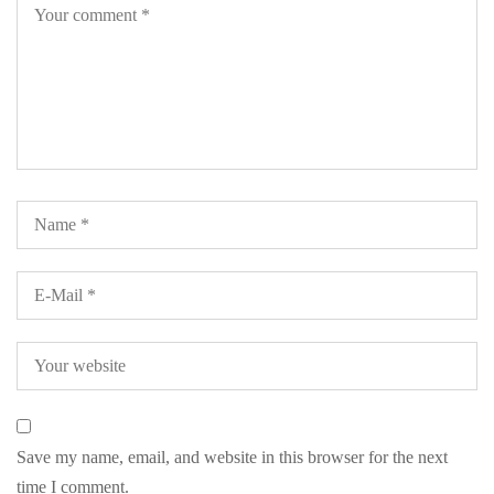
Save my name, email, and website in this browser for the next
time I comment.