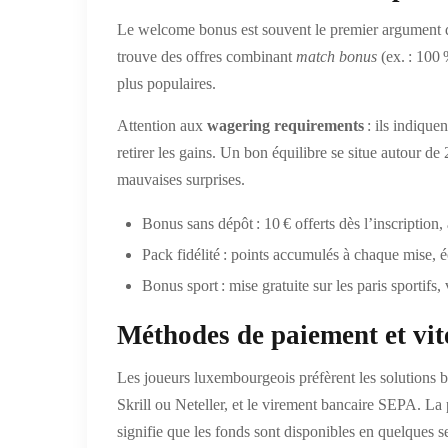
Le welcome bonus est souvent le premier argument qu
trouve des offres combinant
match bonus
(ex. : 100 
plus populaires.
Attention aux
wagering requirements
: ils indique
retirer les gains. Un bon équilibre se situe autour de
mauvaises surprises.
Bonus sans dépôt : 10 € offerts dès l’inscription,
Pack fidélité : points accumulés à chaque mise,
Bonus sport : mise gratuite sur les paris sportifs, 
Méthodes de paiement et vite
Les joueurs luxembourgeois préfèrent les solutions b
Skrill ou Neteller, et le virement bancaire SEPA. La 
signifie que les fonds sont disponibles en quelques 