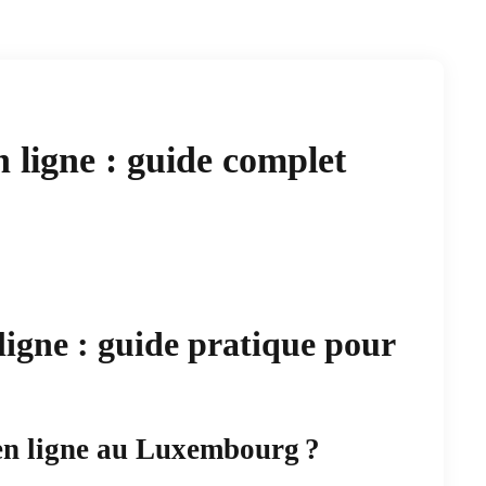
ligne : guide complet
igne : guide pratique pour
 en ligne au Luxembourg ?