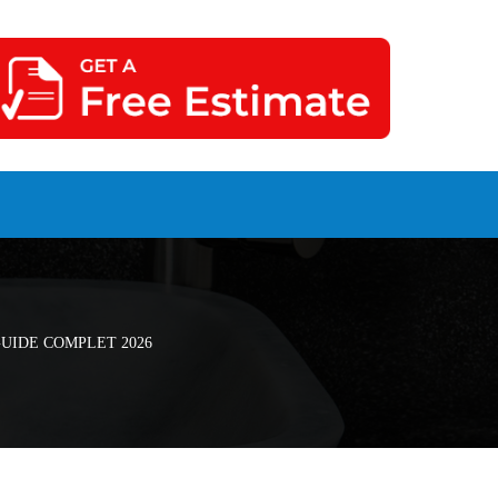
UIDE COMPLET 2026