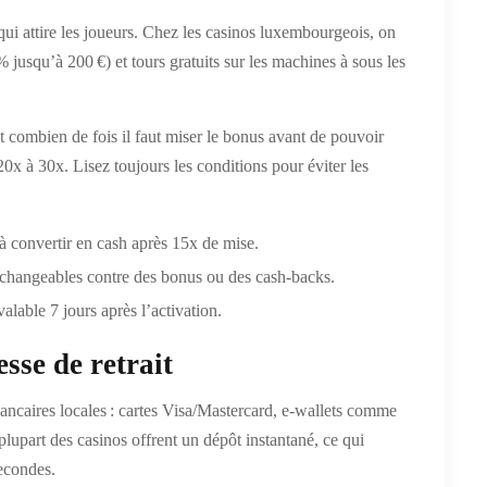
i attire les joueurs. Chez les casinos luxembourgeois, on
% jusqu’à 200 €) et tours gratuits sur les machines à sous les
nt combien de fois il faut miser le bonus avant de pouvoir
 20x à 30x. Lisez toujours les conditions pour éviter les
 à convertir en cash après 15x de mise.
 échangeables contre des bonus ou des cash‑backs.
valable 7 jours après l’activation.
sse de retrait
ancaires locales : cartes Visa/Mastercard, e‑wallets comme
plupart des casinos offrent un dépôt instantané, ce qui
secondes.