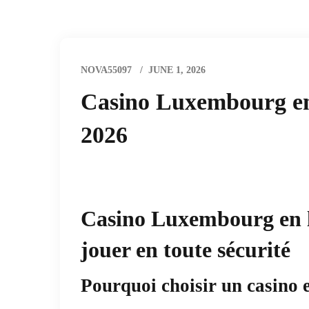
NOVA55097
JUNE 1, 2026
Casino Luxembourg en 
2026
Casino Luxembourg en l
jouer en toute sécurité
Pourquoi choisir un casino