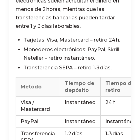
electrónicas suelen acreditar el dinero en
menos de 2 horas, mientras que las
transferencias bancarias pueden tardar
entre 1 y 3 días laborables.
Tarjetas: Visa, Mastercard – retiro 24 h.
Monederos electrónicos: PayPal, Skrill,
Neteller – retiro instantáneo.
Transferencia SEPA – retiro 1‑3 días.
Tiempo de
Tiempo de
Método
depósito
retiro
Visa /
Instantáneo
24 h
Mastercard
PayPal
Instantáneo
Instantáneo
Transferencia
1‑2 días
1‑3 días