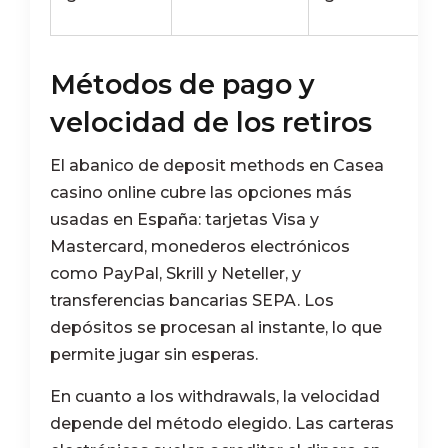
Métodos de pago y
velocidad de los retiros
El abanico de deposit methods en Casea
casino online cubre las opciones más
usadas en España: tarjetas Visa y
Mastercard, monederos electrónicos
como PayPal, Skrill y Neteller, y
transferencias bancarias SEPA. Los
depósitos se procesan al instante, lo que
permite jugar sin esperas.
En cuanto a los withdrawals, la velocidad
depende del método elegido. Las carteras