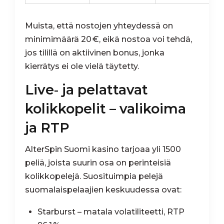
Muista, että nostojen yhteydessä on
minimimäärä 20 €, eikä nostoa voi tehdä,
jos tilillä on aktiivinen bonus, jonka
kierrätys ei ole vielä täytetty.
Live‑ ja pelattavat
kolikkopelit – valikoima
ja RTP
AlterSpin Suomi kasino tarjoaa yli 1500
peliä, joista suurin osa on perinteisiä
kolikkopelejä. Suosituimpia pelejä
suomalaispelaajien keskuudessa ovat:
Starburst – matala volatiliteetti, RTP