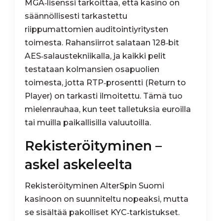
MGA‑lisenssi tarkoittaa, että kasino on
säännöllisesti tarkastettu
riippumattomien auditointiyritysten
toimesta. Rahansiirrot salataan 128‑bit
AES‑salaustekniikalla, ja kaikki pelit
testataan kolmansien osapuolien
toimesta, jotta RTP‑prosentti (Return to
Player) on tarkasti ilmoitettu. Tämä tuo
mielenrauhaa, kun teet talletuksia euroilla
tai muilla paikallisilla valuutoilla.
Rekisteröityminen –
askel askeleelta
Rekisteröityminen AlterSpin Suomi
kasinoon on suunniteltu nopeaksi, mutta
se sisältää pakolliset KYC‑tarkistukset.