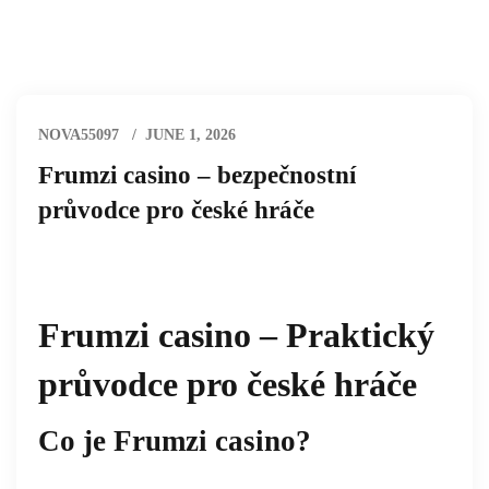
NOVA55097
JUNE 1, 2026
Frumzi casino – bezpečnostní
průvodce pro české hráče
Frumzi casino – Praktický
průvodce pro české hráče
Co je Frumzi casino?