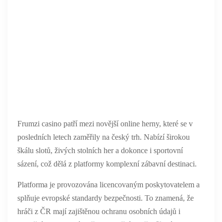
Frumzi casino patří mezi novější online herny, které se v
posledních letech zaměřily na český trh. Nabízí širokou
škálu slotů, živých stolních her a dokonce i sportovní
sázení, což dělá z platformy komplexní zábavní destinaci.
Platforma je provozována licencovaným poskytovatelem a
splňuje evropské standardy bezpečnosti. To znamená, že
hráči z ČR mají zajištěnou ochranu osobních údajů i