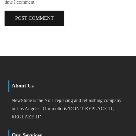
time I comment.
About Us
NewShine is the No.1 reglazing and refinishing company
in Los Angeles. Our motto is 'DON'T REPLACE IT,
REGLAZE IT'
Our Services