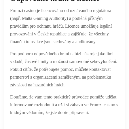
Frumzi casino je licencováno od uznávaného regulátora
(např. Malta Gaming Authority) a podléhá přísným
pravidlům pro ochranu hráčů. Licence umožňuje legální
provozování v České republice a zajišťuje, že všechny
finanční transakce jsou sledovány a auditovány.
Pro podporu odpovědného hraní nabízí nástroje jako limit
vkladů, časové limity a možnost samovolné sebevyloučení.
Pokud cítíte, že potřebujete pomoc, můžete kontaktovat
partnerství s organizacemi zaměřenými na problematiku
závislosti na hazardních hrách.
Doufáme, že vám tento praktický průvodce pomůže udělat
informované rozhodnutí a užít si zábavu ve Frumzi casino s
klidným vědomím, že jste dobře připraveni.