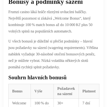
Bonusy a podmínky sázení
Frumzi casino láká hráče různými uvítacími balíčky.
Největší pozornost si získává „Welcome Bonus“, který
kombinuje 100 % match bonus až do 10 000 Kč plus 50
volných spinů na populárních automatech.
U všech bonusů je důležité si přečíst podmínky – hlavní
jsou požadavky na sázení (wagering requirements). Většina
nabídek vyžaduje 30‑násobné otočení bonusových peněz,
než je můžete vybrat. Nízká volatilita některých slotů
pomáhá rychleji splnit požadavky.
Souhrn hlavních bonusů
Požadavek
Bonus
Výše
Platnost
na sázení
Welcome
100 % do
30×
7 dní