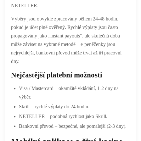
NETELLER.
Výběry jsou obvykle zpracovány během 24‑48 hodin,
pokud je účet plně ověřený. Rychlé výplaty jsou často
propagovány jako „instant payouts“, ale skutečná doba
může záviset na vybrané metodě – e‑peněženky jsou
nejrychlejší, bankovní převod může trvat až tři pracovní
dny.
Nejčastější platební možnosti
Visa / Mastercard – okamžité vkládání, 1‑2 dny na
výběr.
Skrill – rychlé výplaty do 24 hodin.
NETELLER – podobná rychlost jako Skrill.
Bankovní převod – bezpečné, ale pomalejší (2‑3 dny).