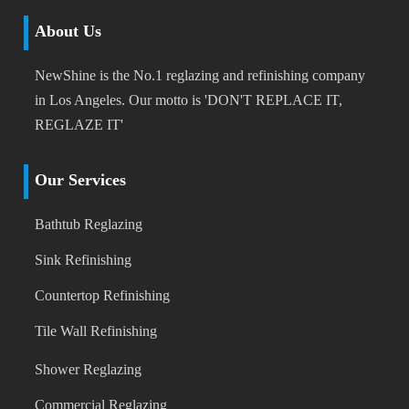
About Us
NewShine is the No.1 reglazing and refinishing company
in Los Angeles. Our motto is 'DON'T REPLACE IT,
REGLAZE IT'
Our Services
Bathtub Reglazing
Sink Refinishing
Countertop Refinishing
Tile Wall Refinishing
Shower Reglazing
Commercial Reglazing