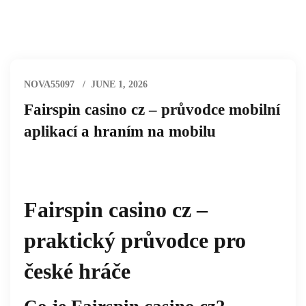
NOVA55097
JUNE 1, 2026
Fairspin casino cz – průvodce mobilní
aplikací a hraním na mobilu
Fairspin casino cz –
praktický průvodce pro
české hráče