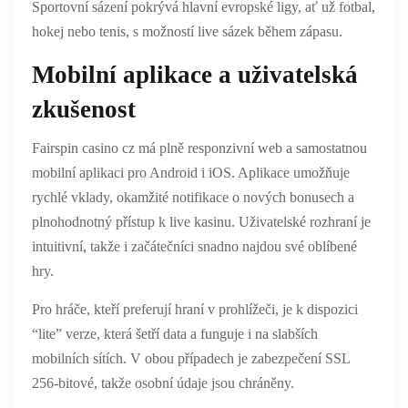
Sportovní sázení pokrývá hlavní evropské ligy, ať už fotbal,
hokej nebo tenis, s možností live sázek během zápasu.
Mobilní aplikace a uživatelská
zkušenost
Fairspin casino cz má plně responzivní web a samostatnou
mobilní aplikaci pro Android i iOS. Aplikace umožňuje
rychlé vklady, okamžité notifikace o nových bonusech a
plnohodnotný přístup k live kasinu. Uživatelské rozhraní je
intuitivní, takže i začátečníci snadno najdou své oblíbené
hry.
Pro hráče, kteří preferují hraní v prohlížeči, je k dispozici
“lite” verze, která šetří data a funguje i na slabších
mobilních sítích. V obou případech je zabezpečení SSL
256‑bitové, takže osobní údaje jsou chráněny.