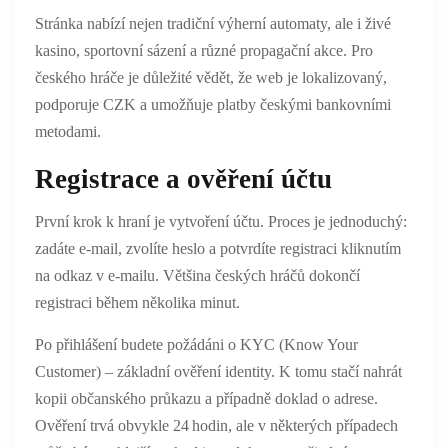
Stránka nabízí nejen tradiční výherní automaty, ale i živé
kasino, sportovní sázení a různé propagační akce. Pro
českého hráče je důležité vědět, že web je lokalizovaný,
podporuje CZK a umožňuje platby českými bankovními
metodami.
Registrace a ověření účtu
První krok k hraní je vytvoření účtu. Proces je jednoduchý:
zadáte e‑mail, zvolíte heslo a potvrdíte registraci kliknutím
na odkaz v e‑mailu. Většina českých hráčů dokončí
registraci během několika minut.
Po přihlášení budete požádáni o KYC (Know Your
Customer) – základní ověření identity. K tomu stačí nahrát
kopii občanského průkazu a případně doklad o adrese.
Ověření trvá obvykle 24 hodin, ale v některých případech