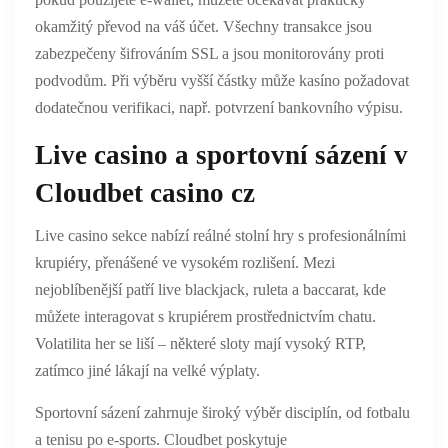
okamžitý převod na váš účet. Všechny transakce jsou
zabezpečeny šifrováním SSL a jsou monitorovány proti
podvodům. Při výběru vyšší částky může kasíno požadovat
dodatečnou verifikaci, např. potvrzení bankovního výpisu.
Live casino a sportovní sázení v
Cloudbet casino cz
Live casino sekce nabízí reálné stolní hry s profesionálními
krupiéry, přenášené ve vysokém rozlišení. Mezi
nejoblíbenější patří live blackjack, ruleta a baccarat, kde
můžete interagovat s krupiérem prostřednictvím chatu.
Volatilita her se liší – některé sloty mají vysoký RTP,
zatímco jiné lákají na velké výplaty.
Sportovní sázení zahrnuje široký výběr disciplín, od fotbalu
a tenisu po e‑sports. Cloudbet poskytuje