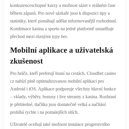
konkurenceschopné kurzy a možnost sázet v reálném čase
během zápasů. Pro nové sázkaře jsou k dispozici tipy a
statistiky, které pomáhají udělat informovanější rozhodnutí.
Kombinace kasina a sportu na jedné platformě usnadňuje
přechod mezi různými typy her.
Mobilní aplikace a uživatelská
zkušenost
Pro hráče, kteří preferují hraní na cestách, Cloudbet casino
cz nabízí plně optimalizovanou mobilní aplikaci pro
Android i iOS. Aplikace podporuje všechny hlavní funkce
– vklady, výběry, bonusy i live streamy z kasina. Rozhraní
je přehledné, tlačítka jsou dostatečně velká a načítání
probíhá rychle i na pomalejších sítích.
Uživatelé oceňují také možnost instalace progresivního