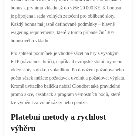
bonus k prvnímu vkladu až do výše 20 000 Kč. K bonusu
je připojena i sada volných zatočení pro oblíbené sloty.
Každý bonus má jasně definované podmínky – hlavně
wagering requirements, které v tomto případě činí 30×
bonusového vkladu.
Pro splnění podmínek je vhodné sázet na hry s vysokým
RTP (návratnost hráči), například evropské stolní hry nebo
video sloty s nízkou volatilitou. Po dosažení požadovaného
počtu sázek můžete požadavek uvolnit a požadovat výplatu.
Kromě uvítacího balíčku nabízí Cloudbet také pravidelné
promo akce, cashback a program věrnostních bodů, které
lze vyměnit za volné sázky nebo peníze.
Platební metody a rychlost
výběru