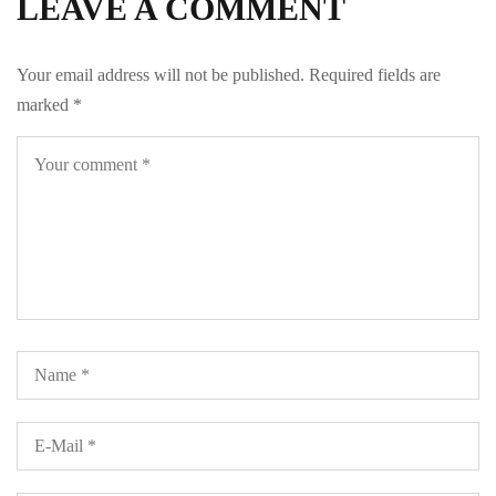
LEAVE A COMMENT
Your email address will not be published.
Required fields are
marked
*