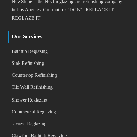
NewShine is the No.1 reglazing and refinishing company
in Los Angeles. Our motto is 'DON'T REPLACE IT,
REGLAZE IT'
Our Services
Bathtub Reglazing
Sink Refinishing
Countertop Refinishing
Tile Wall Refinishing
Shower Reglazing
Commercial Reglazing
Jacuzzi Reglazing
Clawfoot Bathtub Regalzing