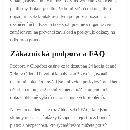
vkladů, časové limity a možnost samovolného vyloučení z
platformy. Pokud pocítíte, že hraní začíná mít negativní
dopad, můžete kontaktovat tým podpory a požádat o
uzamčení účtu. Kasíno také spolupracuje s organizacemi
zaměřenými na prevenci závislosti a poskytuje odkazy na
odbornou pomoc.
Zákaznická podpora a FAQ
Podpora v Cloudbet casino cz je dostupná 24 hodin denně,
7 dní v týdnu. Hlavními kanály jsou živý chat, e‑mail a
telefonní linka. Odpovědi jsou obvykle poskytovány během
několika minut, což ocení zejména hráči s urgentními
dotazy ohledně výběrů nebo technických problémů.
Na webu najdete také rozsáhlou sekci FAQ, kde jsou
shrnuty nejčastější otázky týkající se registrace, bonusů,
plateb a bezpečnosti. Pro rychlé řešení můžete použít