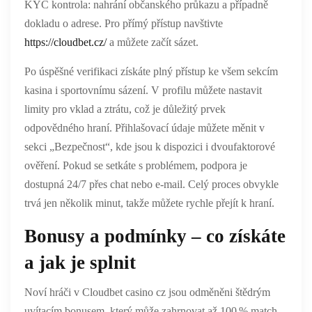
KYC kontrola: nahrání občanského průkazu a případně
dokladu o adrese. Pro přímý přístup navštivte
https://cloudbet.cz/
a můžete začít sázet.
Po úspěšné verifikaci získáte plný přístup ke všem sekcím
kasina i sportovnímu sázení. V profilu můžete nastavit
limity pro vklad a ztrátu, což je důležitý prvek
odpovědného hraní. Přihlašovací údaje můžete měnit v
sekci „Bezpečnost“, kde jsou k dispozici i dvoufaktorové
ověření. Pokud se setkáte s problémem, podpora je
dostupná 24/7 přes chat nebo e‑mail. Celý proces obvykle
trvá jen několik minut, takže můžete rychle přejít k hraní.
Bonusy a podmínky – co získáte
a jak je splnit
Noví hráči v Cloudbet casino cz jsou odměněni štědrým
uvítacím bonusem, který může zahrnovat až 100 % match