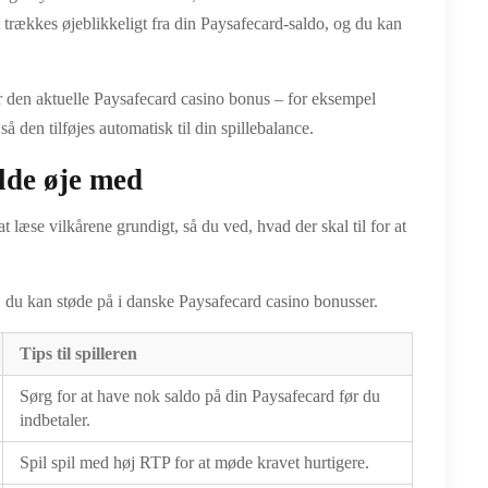
t trækkes øjeblikkeligt fra din Paysafecard‑saldo, og du kan
r den aktuelle Paysafecard casino bonus – for eksempel
 den tilføjes automatisk til din spillebalance.
lde øje med
t læse vilkårene grundigt, så du ved, hvad der skal til for at
, du kan støde på i danske Paysafecard casino bonusser.
Tips til spilleren
Sørg for at have nok saldo på din Paysafecard før du
indbetaler.
Spil spil med høj RTP for at møde kravet hurtigere.