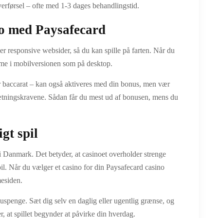
overførsel – ofte med 1‑3 dages behandlingstid.
no med Paysafecard
r responsive websider, så du kan spille på farten. Når du
mme i mobilversionen som på desktop.
ler baccarat – kan også aktiveres med din bonus, men vær
sætningskravene. Sådan får du mest ud af bonusen, mens du
gt spil
 i Danmark. Det betyder, at casinoet overholder strenge
spil. Når du vælger et casino for din Paysafecard casino
mesiden.
onuspenge. Sæt dig selv en daglig eller ugentlig grænse, og
r, at spillet begynder at påvirke din hverdag.