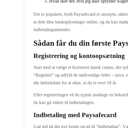
Hvad sker der, hvis jeg ikke opfylder wage
Det er populært, fordi Paysafecard er anonym, sikke
at dele dine bankoplysninger online, og du kan st
indbetalingsmetoder.
Sådan får du din første Pay
Registrering og kontoopsætning
Start med at vælge et licenseret dansk casino, der ty
“Registrer” og udfyld de nødvendige felter – navn, e
din fødselsdato for at sikre, at du er over 18 år.
Efter registreringen vil du typisk modtage en bekræft
du kan gå videre til indbetalingen.
Indbetaling med Paysafecard
Log ind på din nye konto og gå til “Indbetaling”. V