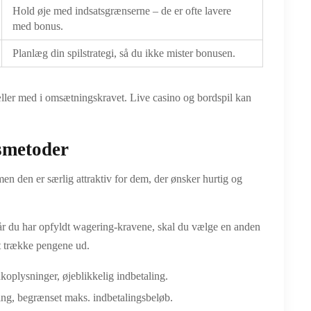
Hold øje med indsatsgrænserne – de er ofte lavere
med bonus.
Planlæg din spilstrategi, så du ikke mister bonusen.
tæller med i omsætningskravet. Live casino og bordspil kan
gsmetoder
en den er særlig attraktiv for dem, der ønsker hurtig og
r du har opfyldt wagering‑kravene, skal du vælge en anden
at trække pengene ud.
oplysninger, øjeblikkelig indbetaling.
ing, begrænset maks. indbetalingsbeløb.