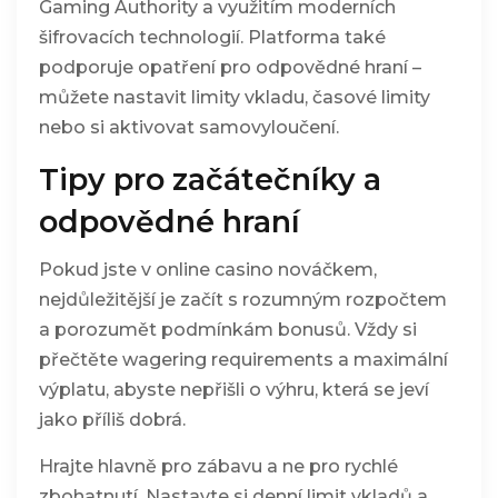
Gaming Authority a využitím moderních
šifrovacích technologií. Platforma také
podporuje opatření pro odpovědné hraní –
můžete nastavit limity vkladu, časové limity
nebo si aktivovat samovyloučení.
Tipy pro začátečníky a
odpovědné hraní
Pokud jste v online casino nováčkem,
nejdůležitější je začít s rozumným rozpočtem
a porozumět podmínkám bonusů. Vždy si
přečtěte wagering requirements a maximální
výplatu, abyste nepřišli o výhru, která se jeví
jako příliš dobrá.
Hrajte hlavně pro zábavu a ne pro rychlé
zbohatnutí. Nastavte si denní limit vkladů a