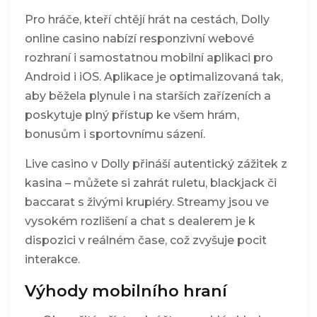
Pro hráče, kteří chtějí hrát na cestách, Dolly
online casino nabízí responzivní webové
rozhraní i samostatnou mobilní aplikaci pro
Android i iOS. Aplikace je optimalizovaná tak,
aby běžela plynule i na starších zařízeních a
poskytuje plný přístup ke všem hrám,
bonusům i sportovnímu sázení.
Live casino v Dolly přináší autentický zážitek z
kasina – můžete si zahrát ruletu, blackjack či
baccarat s živými krupiéry. Streamy jsou ve
vysokém rozlišení a chat s dealerem je k
dispozici v reálném čase, což zvyšuje pocit
interakce.
Výhody mobilního hraní