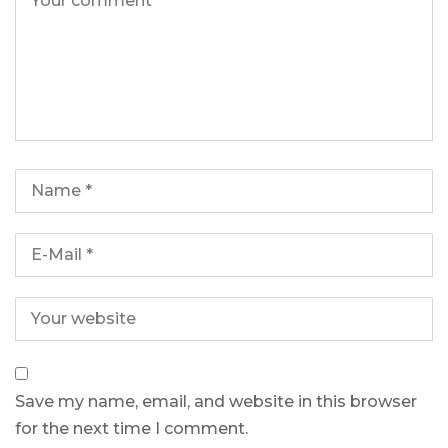
Save my name, email, and website in this browser
for the next time I comment.