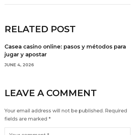
RELATED POST
Casea casino online: pasos y métodos para
jugar y apostar
JUNE 4, 2026
LEAVE A COMMENT
Your email address will not be published.
Required
fields are marked
*