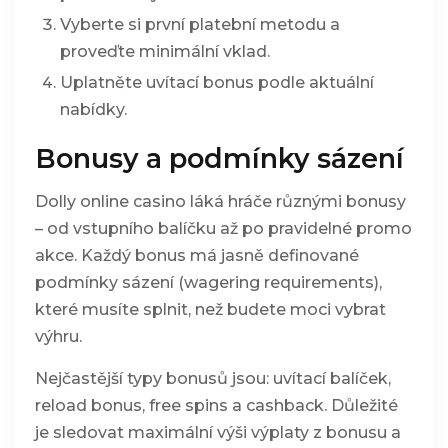
Vyberte si první platební metodu a
proveďte minimální vklad.
Uplatněte uvítací bonus podle aktuální
nabídky.
Bonusy a podmínky sázení
Dolly online casino láká hráče různými bonusy
– od vstupního balíčku až po pravidelné promo
akce. Každý bonus má jasně definované
podmínky sázení (wagering requirements),
které musíte splnit, než budete moci vybrat
výhru.
Nejčastější typy bonusů jsou: uvítací balíček,
reload bonus, free spins a cashback. Důležité
je sledovat maximální výši výplaty z bonusu a