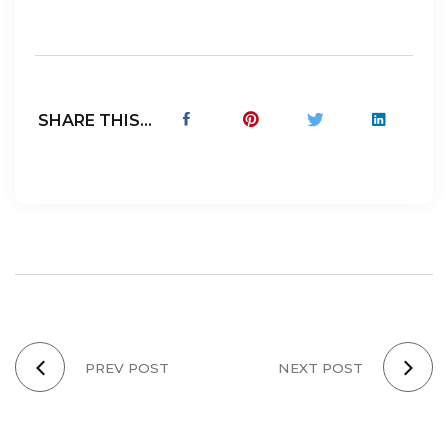
SHARE THIS...
PREV POST
NEXT POST