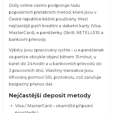
Dolly online casino podporuje řadu
populárních platebních metod, které jsou v
České republice běžně používány. Mezi
nejčastější patří kreditní a debetní karty (Visa,
MasterCard), e‑peněženky (Skrill, NETELLER) a
bankovní převody.
Výběry jsou zpracovány rychle – u e‑peněženek
se peníze obvykle objeví během 15 minut, u
karet do 24 hodin a u bankovních převodů do
3 pracovních dnů. Všechny transakce jsou
šifrovány pomocí SSL protokolu, což zaručuje
bezpečný přenos dat.
Nejčastější deposit metody
Visa / MasterCard – okamžité připsání
prostředků.