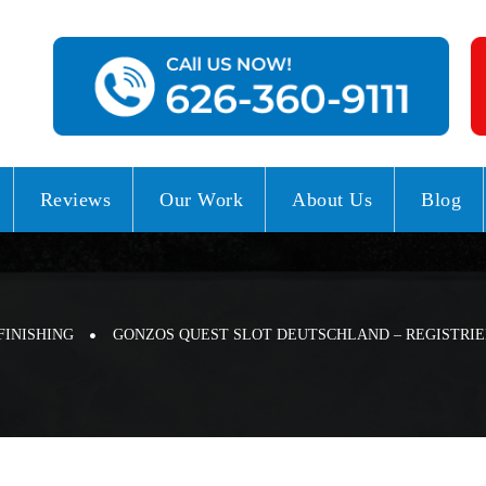
Reviews
Our Work
About Us
Blog
INISHING
GONZOS QUEST SLOT DEUTSCHLAND – REGISTRI