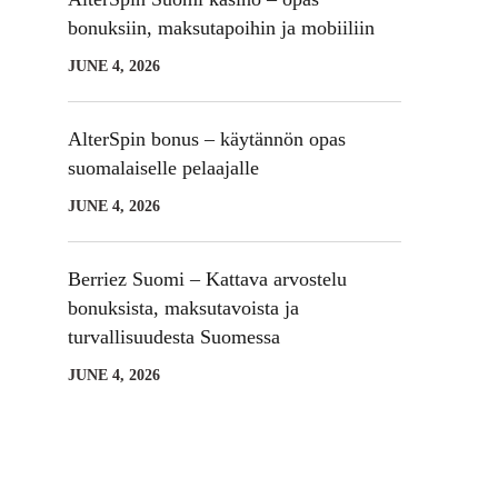
bonuksiin, maksutapoihin ja mobiiliin
JUNE 4, 2026
AlterSpin bonus – käytännön opas
suomalaiselle pelaajalle
JUNE 4, 2026
Berriez Suomi – Kattava arvostelu
bonuksista, maksutavoista ja
turvallisuudesta Suomessa
JUNE 4, 2026