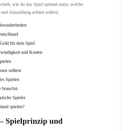
Schritt, wie du das Spiel optimal nutzt, welche
 und Auszahlung achten solltest.
Besonderheiten
eutschland
eld für dein Spiel
windigkeit und Kosten
pielen
sen solltest
les Spielen
e brauchst
utsche Spieler
hland spielen?
– Spielprinzip und