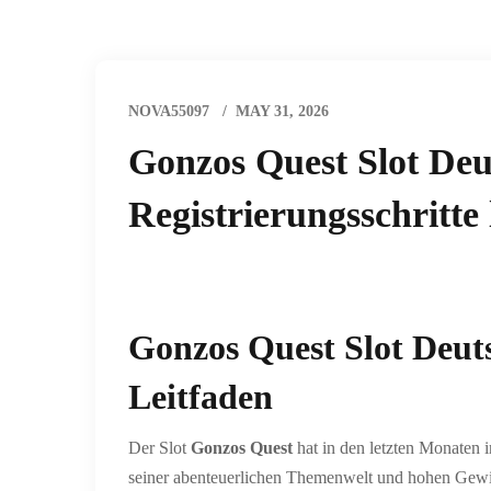
NOVA55097
MAY 31, 2026
Gonzos Quest Slot Deu
Registrierungsschritte 
Gonzos Quest Slot Deut
Leitfaden
Der Slot
Gonzos Quest
hat in den letzten Monaten 
seiner abenteuerlichen Themenwelt und hohen Gewin