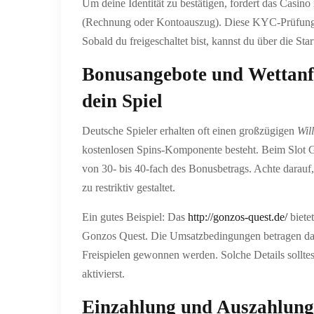
Um deine Identität zu bestätigen, fordert das Casin
(Rechnung oder Kontoauszug). Diese KYC‑Prüfung w
Sobald du freigeschaltet bist, kannst du über die Sta
Bonusangebote und Wettanf
dein Spiel
Deutsche Spieler erhalten oft einen großzügigen
Wil
kostenlosen Spins‑Komponente besteht. Beim Slot G
von 30‑ bis 40‑fach des Bonusbetrags. Achte darauf
zu restriktiv gestaltet.
Ein gutes Beispiel: Das
http://gonzos-quest.de/
bietet
Gonzos Quest. Die Umsatzbedingungen betragen da
Freispielen gewonnen werden. Solche Details sollt
aktivierst.
Einzahlung und Auszahlung