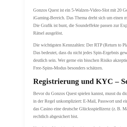
Gonzos Quest ist ein 5‑Walzen‑Video‑Slot mit 20 G
iGaming‑Bereich. Das Thema dreht sich um einen mu
Die Grafik ist bunt, die Soundeffekte passen zur Exp
Rätsel ausgelöst.
Die wichtigsten Kennzahlen: Der RTP (Return to Pla
Das bedeutet, dass du nicht jedes Spin‑Ergebnis ge
deutlich sein. Wer gerne ein bisschen Risiko akzepti
Free‑Spins‑Modus besonders schätzen.
Registrierung und KYC – Sc
Bevor du Gonzos Quest spielen kannst, musst du dic
in der Regel unkompliziert: E‑Mail, Passwort und ein 
das Casino eine deutsche Glücksspiellizenz (z. B. M
rechtlich abgesichert bist.