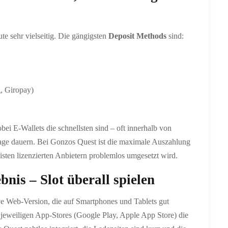
e sehr vielseitig. Die gängigsten
Deposit Methods
sind:
, Giropay)
i E‑Wallets die schnellsten sind – oft innerhalb von
ge dauern. Bei Gonzos Quest ist die maximale Auszahlung
isten lizenzierten Anbietern problemlos umgesetzt wird.
is – Slot überall spielen
ve Web‑Version, die auf Smartphones und Tablets gut
n jeweiligen App‑Stores (Google Play, Apple App Store) die