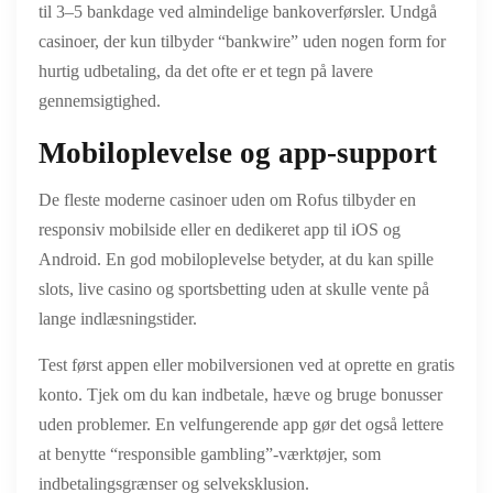
til 3–5 bankdage ved almindelige bankoverførsler. Undgå
casinoer, der kun tilbyder “bankwire” uden nogen form for
hurtig udbetaling, da det ofte er et tegn på lavere
gennemsigtighed.
Mobiloplevelse og app‑support
De fleste moderne casinoer uden om Rofus tilbyder en
responsiv mobilside eller en dedikeret app til iOS og
Android. En god mobiloplevelse betyder, at du kan spille
slots, live casino og sportsbetting uden at skulle vente på
lange indlæsningstider.
Test først appen eller mobilversionen ved at oprette en gratis
konto. Tjek om du kan indbetale, hæve og bruge bonusser
uden problemer. En velfungerende app gør det også lettere
at benytte “responsible gambling”‑værktøjer, som
indbetalingsgrænser og selveksklusion.