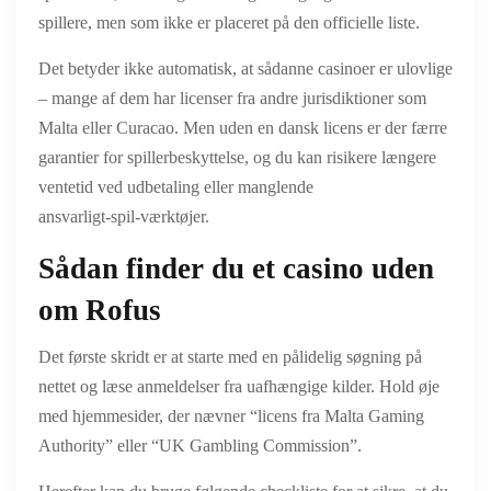
spillere, men som ikke er placeret på den officielle liste.
Det betyder ikke automatisk, at sådanne casinoer er ulovlige
– mange af dem har licenser fra andre jurisdiktioner som
Malta eller Curacao. Men uden en dansk licens er der færre
garantier for spillerbeskyttelse, og du kan risikere længere
ventetid ved udbetaling eller manglende
ansvarligt‑spil‑værktøjer.
Sådan finder du et casino uden
om Rofus
Det første skridt er at starte med en pålidelig søgning på
nettet og læse anmeldelser fra uafhængige kilder. Hold øje
med hjemmesider, der nævner “licens fra Malta Gaming
Authority” eller “UK Gambling Commission”.