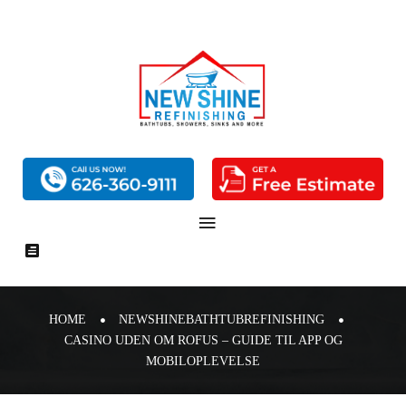
HOME
NEWSHINEBATHTUBREFINISHING
CASINO UDEN OM ROFUS – GUIDE TIL APP OG
MOBILOPLEVELSE