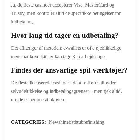
Ja, de fleste casinoer accepterer Visa, MasterCard og
Trustly, men kontrolér altid de specifikke betingelser for
indbetaling.
Hvor lang tid tager en udbetaling?
Det afhænger af metoden: e‑wallets er ofte øjeblikkelige,
mens bankoverførsler kan tage 3–5 arbejdsdage.
Findes der ansvarlige‑spil‑værktøjer?
De fleste licenserede casinoer udenom Rofus tilbyder
selvudelukkelse og indbetalingsgrænser – men tjek altid,
om de er nemme at aktivere.
CATEGORIES:
Newshinebathtubrefinishing