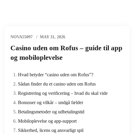
NOVA55097
MAY 31, 2026
Casino uden om Rofus – guide til app
og mobiloplevelse
Hvad betyder “casino uden om Rofus”?
Sådan finder du et casino uden om Rofus
Registrering og verificering – hvad du skal vide
Bonusser og vilkår – undgå fælder
Betalingsmetoder og udbetalingstid
Mobiloplevelse og app‑support
Sikkerhed, licens og ansvarligt spil