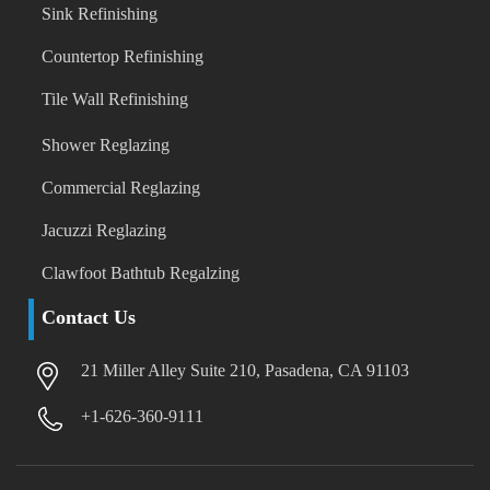
Sink Refinishing
Countertop Refinishing
Tile Wall Refinishing
Shower Reglazing
Commercial Reglazing
Jacuzzi Reglazing
Clawfoot Bathtub Regalzing
Contact Us
21 Miller Alley Suite 210, Pasadena, CA 91103
+1-626-360-9111