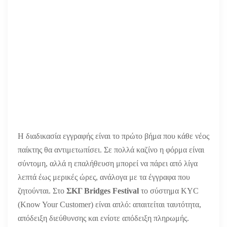
Η διαδικασία εγγραφής είναι το πρώτο βήμα που κάθε νέος
παίκτης θα αντιμετωπίσει. Σε πολλά καζίνο η φόρμα είναι
σύντομη, αλλά η επαλήθευση μπορεί να πάρει από λίγα
λεπτά έως μερικές ώρες, ανάλογα με τα έγγραφα που
ζητούνται. Στο
ΣΚΓ Bridges Festival
το σύστημα KYC
(Know Your Customer) είναι απλό: απαιτείται ταυτότητα,
απόδειξη διεύθυνσης και ενίοτε απόδειξη πληρωμής.