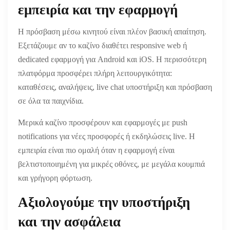
εμπειρία και την εφαρμογή
Η πρόσβαση μέσω κινητού είναι πλέον βασική απαίτηση.
Εξετάζουμε αν το καζίνο διαθέτει responsive web ή
dedicated εφαρμογή για Android και iOS. Η περισσότερη
πλατφόρμα προσφέρει πλήρη λειτουργικότητα:
καταθέσεις, αναλήψεις, live chat υποστήριξη και πρόσβαση
σε όλα τα παιχνίδια.
Μερικά καζίνο προσφέρουν και εφαρμογές με push
notifications για νέες προσφορές ή εκδηλώσεις live. Η
εμπειρία είναι πιο ομαλή όταν η εφαρμογή είναι
βελτιστοποιημένη για μικρές οθόνες, με μεγάλα κουμπιά
και γρήγορη φόρτωση.
Αξιολογούμε την υποστήριξη
και την ασφάλεια