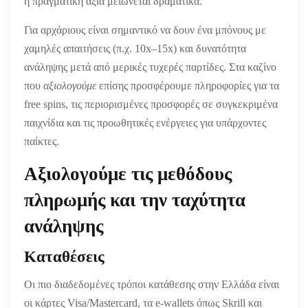
η πραγματική αξία μειώνεται δραματικά.
Για αρχάριους είναι σημαντικό να δουν ένα μπόνους με
χαμηλές απαιτήσεις (π.χ. 10x–15x) και δυνατότητα
ανάληψης μετά από μερικές τυχερές παρτίδες. Στα καζίνο
που
αξιολογούμε
επίσης προσφέρουμε πληροφορίες για τα
free spins, τις περιορισμένες προσφορές σε συγκεκριμένα
παιχνίδια και τις προωθητικές ενέργειες για υπάρχοντες
παίκτες.
Αξιολογούμε τις μεθόδους
πληρωμής και την ταχύτητα
ανάληψης
Καταθέσεις
Οι πιο διαδεδομένες τρόποι κατάθεσης στην Ελλάδα είναι
οι κάρτες Visa/Mastercard, τα e‑wallets όπως Skrill και