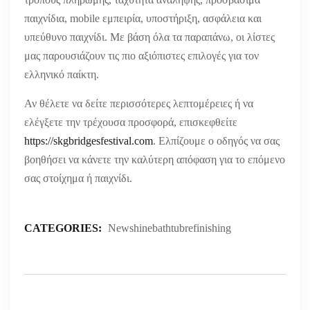
παιχνίδια, mobile εμπειρία, υποστήριξη, ασφάλεια και
υπεύθυνο παιχνίδι. Με βάση όλα τα παραπάνω, οι λίστες
μας παρουσιάζουν τις πιο αξιόπιστες επιλογές για τον
ελληνικό παίκτη.
Αν θέλετε να δείτε περισσότερες λεπτομέρειες ή να
ελέγξετε την τρέχουσα προσφορά, επισκεφθείτε
https://skgbridgesfestival.com
. Ελπίζουμε ο οδηγός να σας
βοηθήσει να κάνετε την καλύτερη απόφαση για το επόμενο
σας στοίχημα ή παιχνίδι.
CATEGORIES:
Newshinebathtubrefinishing