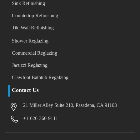
Sink Refinishing
Countertop Refinishing
Tile Wall Refinishing
Shower Reglazing
Commercial Reglazing
Jacuzzi Reglazing
Clawfoot Bathtub Regalzing
Contact Us
21 Miller Alley Suite 210, Pasadena, CA 91103
+1-626-360-9111