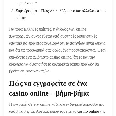
περιμένουμε
Συμπέρασμα – Πώς να επιλέξετε το κατάλληλο casino
online
Για τους Έλληνες παίκτες, η άνοδος των online
πλατφορμών συνοδεύεται από αυστηρές ρυθμιστικές
απαιτήσεις, που εξασφαλίζουν ότι τα παιχνίδια είναι δίκαια
και ότι τα προσωπικά σας δεδομένα προστατεύονται. Όταν
επιλέγετε ένα αξιόπιστο casino online, έχετε και την
ευκαιρία να αξιοποιήσετε ευχάριστα bonus που δεν θα
βρείτε σε φυσικά καζίνο.
Πώς να εγγραφείτε σε ένα
casino online – βήμα‑βήμα
Η εγγραφή σε ένα online καζίνο δεν διαρκεί περισσότερο
από λίγα λεπτά. Αρχικά, επισκεφθείτε το
casino online
της