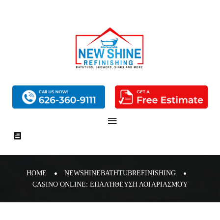
HOME
NEWSHINEBATHTUBREFINISHING
CASINO ONLINE: ΕΠΑΛΉΘΕΥΣΗ ΛΟΓΑΡΙΑΣΜΟΎ