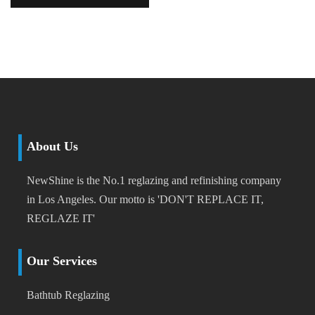
About Us
NewShine is the No.1 reglazing and refinishing company
in Los Angeles. Our motto is 'DON'T REPLACE IT,
REGLAZE IT'
Our Services
Bathtub Reglazing