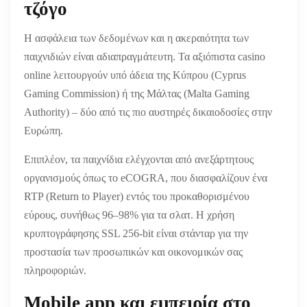
τζόγο
Η ασφάλεια των δεδομένων και η ακεραιότητα των
παιχνιδιών είναι αδιαπραγμάτευτη. Τα αξιόπιστα casino
online λειτουργούν υπό άδεια της Κύπρου (Cyprus
Gaming Commission) ή της Μάλτας (Malta Gaming
Authority) – δύο από τις πιο αυστηρές δικαιοδοσίες στην
Ευρώπη.
Επιπλέον, τα παιχνίδια ελέγχονται από ανεξάρτητους
οργανισμούς όπως το eCOGRA, που διασφαλίζουν ένα
RTP (Return to Player) εντός του προκαθορισμένου
εύρους, συνήθως 96–98% για τα σλατ. Η χρήση
κρυπτογράφησης SSL 256-bit είναι στάνταρ για την
προστασία των προσωπικών και οικονομικών σας
πληροφοριών.
Mobile app και εμπειρία στο