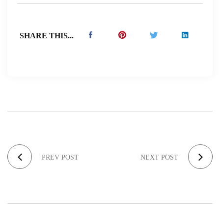
SHARE THIS...
PREV POST
NEXT POST