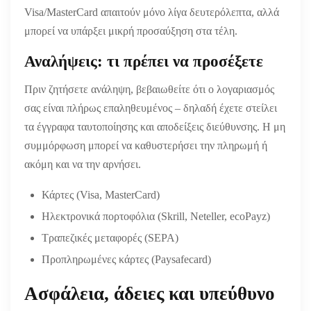
Visa/MasterCard απαιτούν μόνο λίγα δευτερόλεπτα, αλλά
μπορεί να υπάρξει μικρή προσαύξηση στα τέλη.
Αναλήψεις: τι πρέπει να προσέξετε
Πριν ζητήσετε ανάληψη, βεβαιωθείτε ότι ο λογαριασμός
σας είναι πλήρως επαληθευμένος – δηλαδή έχετε στείλει
τα έγγραφα ταυτοποίησης και αποδείξεις διεύθυνσης. Η μη
συμμόρφωση μπορεί να καθυστερήσει την πληρωμή ή
ακόμη και να την αρνήσει.
Κάρτες (Visa, MasterCard)
Ηλεκτρονικά πορτοφόλια (Skrill, Neteller, ecoPayz)
Τραπεζικές μεταφορές (SEPA)
Προπληρωμένες κάρτες (Paysafecard)
Ασφάλεια, άδειες και υπεύθυνο