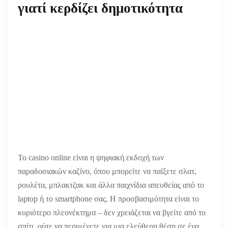
γιατί κερδίζει δημοτικότητα
Το casino online είναι η ψηφιακή εκδοχή των
παραδοσιακών καζίνο, όπου μπορείτε να παίξετε σλατ,
ρουλέτα, μπλακτζακ και άλλα παιχνίδια απευθείας από το
laptop ή το smartphone σας. Η προσβασιμότητα είναι το
κυριότερο πλεονέκτημα – δεν χρειάζεται να βγείτε από το
σπίτι, ούτε να περιμένετε για μια ελεύθερη θέση σε ένα